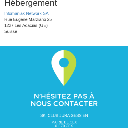
Hébergement
Infomaniak Network SA
Rue Eugène Marziano 25
1227 Les Acacias (GE)
Suisse
N'HÉSITEZ PAS À
NOUS CONTACTER
SKI CLUB JURA GESSIEN
MAIRIE DE GEX
01170
GEX